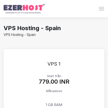
Växl
VPS Hosting - Spain
VPS Hosting - Spain
VPS 1
Start från
₹779.00 INR
Månadsvis
1 GB RAM