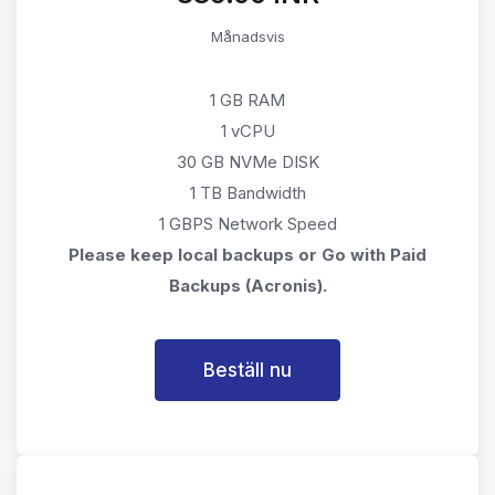
Månadsvis
1 GB RAM
1 vCPU
30 GB NVMe DISK
1 TB Bandwidth
1 GBPS Network Speed
Please keep local backups or Go with Paid
Backups (Acronis).
Beställ nu