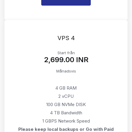
VPS 4
Start från
₹2,699.00 INR
Månadsvis
4 GB RAM
2 vCPU
100 GB NVMe DISK
4 TB Bandwidth
1 GBPS Network Speed
Please keep local backups or Go with Paid