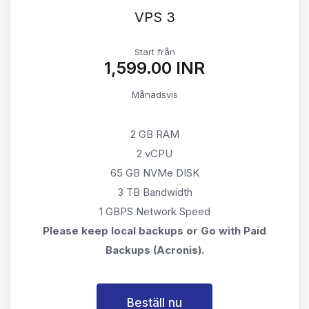
VPS 3
Start från
₹1,599.00 INR
Månadsvis
2 GB RAM
2 vCPU
65 GB NVMe DISK
3 TB Bandwidth
1 GBPS Network Speed
Please keep local backups or Go with Paid
Backups (Acronis).
Beställ nu