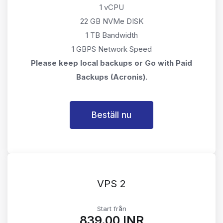
1 vCPU
22 GB NVMe DISK
1 TB Bandwidth
1 GBPS Network Speed
Please keep local backups or Go with Paid
Backups (Acronis).
Beställ nu
VPS 2
Start från
₹839.00 INR