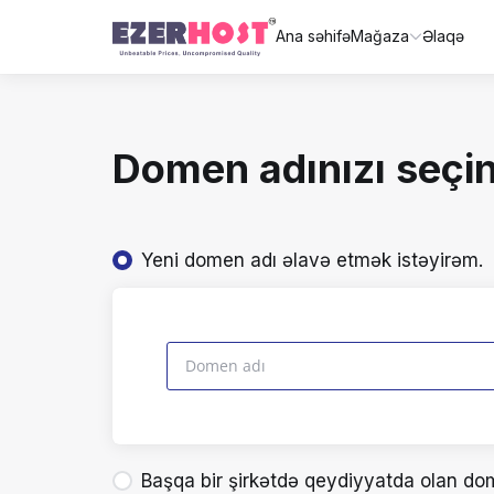
Ana səhifə
Mağaza
Əlaqə
Domen adınızı seçin
Yeni domen adı əlavə etmək istəyirəm.
Başqa bir şirkətdə qeydiyyatda olan dom