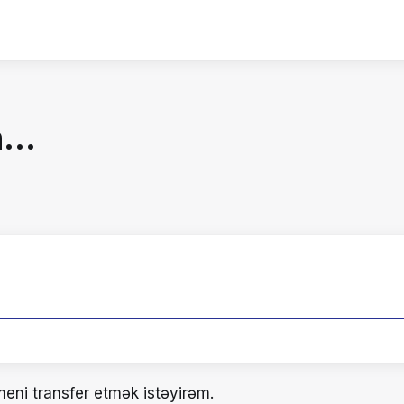
...
eni transfer etmək istəyirəm.