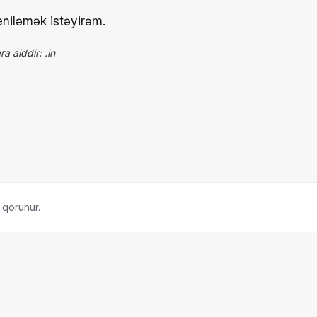
niləmək istəyirəm.
a aiddir: .in
 qorunur.